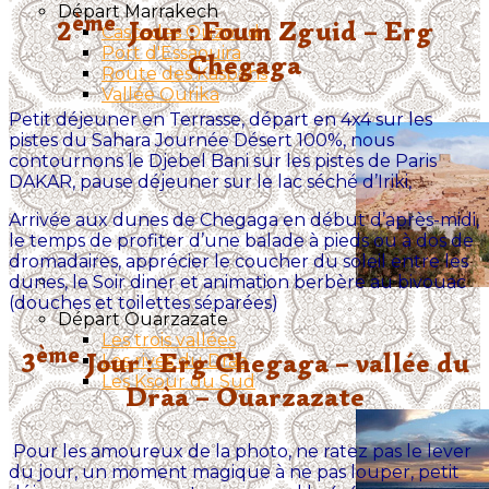
Départ Marrakech
ème
2
Jour : Foum Zguid – Erg
Cascades Ouzoud
Port d'Essaouira
Chegaga
Route des Kasbahs
Vallée Ourika
Petit déjeuner en Terrasse, départ en 4x4 sur les
pistes du Sahara Journée Désert 100%, nous
contournons le Djebel Bani sur les pistes de Paris
DAKAR, pause déjeuner sur le lac séché d’Iriki,
Arrivée aux dunes de Chegaga en début d’après-midi,
le temps de profiter d’une balade à pieds ou à dos de
dromadaires, apprécier le coucher du soleil entre les
dunes, le Soir diner et animation berbère au bivouac
(douches et toilettes séparées)
Départ Ouarzazate
Les trois vallées
ème
3
Jour : Erg Chegaga – vallée du
Les rives du Dràa
Les Ksour du Sud
Dràa – Ouarzazate
Pour les amoureux de la photo, ne ratez pas le lever
du jour, un moment magique à ne pas louper, petit