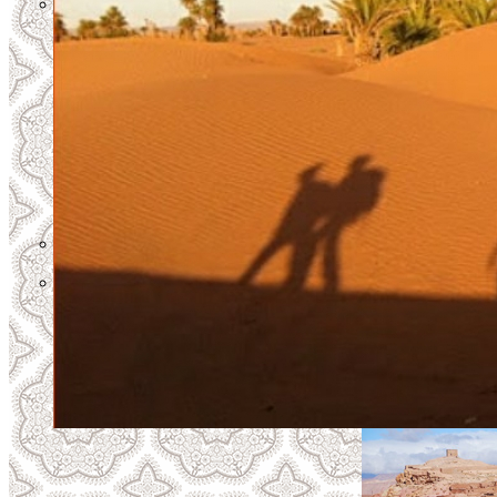
Escapade
Départ Marrakech
2 jours : piste des Oasis
3 Jours : Sahara Express
4 jours : Erg & REG
5 jours : Rêve de Sable
6 jours : Désert & Océan