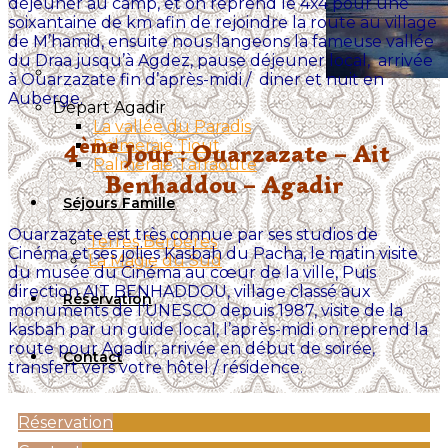
déjeuner au camp, et on reprend le 4x4 pour une
soixantaine de km afin de rejoindre la route au village
de M’hamid, ensuite nous langeons la fameuse vallée
du Draa jusqu’à Agdez, pause déjeuner local, arrivée
à Ouarzazate fin d’après-midi / diner et nuit en
Auberge.
Départ Agadir
La vallée du Paradis
ème
Palmeraie Tiout
4
Jour : Ouarzazate – Ait
Palmeraie Tafraoute
Benhaddou – Agadir
Séjours Famille
Ouarzazate est très connue par ses studios de
Terres Berbères
Cinéma et ses jolies Kasbah du Pacha, le matin visite
La Magie du Sud
du musée du Cinéma au cœur de la ville, Puis
direction AIT BENHADDOU, village classé aux
Réservation
monuments de l’UNESCO depuis 1987, visite de la
kasbah par un guide local, l’après-midi on reprend la
route pour Agadir, arrivée en début de soirée,
Contact
transfert vers votre hôtel / résidence.
Réservation