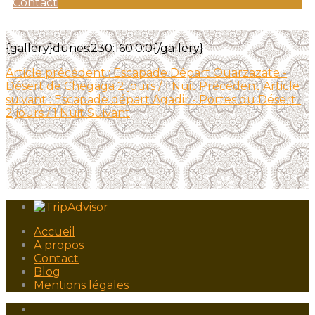
Contact
{gallery}dunes:230:160:0:0{/gallery}
Article précédent : Escapade Départ Ouarzazate -
Désert de Chegaga 2 jours / 1 Nuit
Précédent
Article
suivant : Escapade départ Agadir - Portes du Désert :
2 jours / 1 Nuit
Suivant
Accueil
A propos
Contact
Blog
Mentions légales