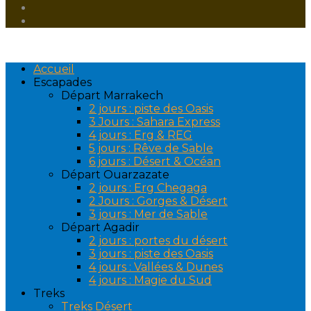
Accueil
Escapades
Départ Marrakech
2 jours : piste des Oasis
3 Jours : Sahara Express
4 jours : Erg & REG
5 jours : Rêve de Sable
6 jours : Désert & Océan
Départ Ouarzazate
2 jours : Erg Chegaga
2 Jours : Gorges & Désert
3 jours : Mer de Sable
Départ Agadir
2 jours : portes du désert
3 jours : piste des Oasis
4 jours : Vallées & Dunes
4 jours : Magie du Sud
Treks
Treks Désert