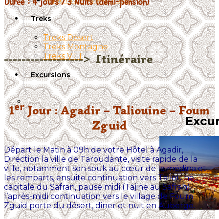
Durée : 4 jours / 3 Nuits (demi-pension)
Treks
Treks Désert
Treks Montagne
Treks VTT
------------------> Itinéraire
Excursions
er
1
Jour : Agadir – Taliouine – Foum
Excur
Zguid
Départ le Matin à 09h de votre Hôtel à Agadir,
Direction la ville de Taroudante, visite rapide de la
ville, notamment son souk au cœur de la médina et
les remparts, ensuite continuation vers Taliouine,
capitale du Safran, pause midi (Tajine au Safran)
l’après-midi continuation vers le village de Foum
Zguid porte du désert, diner et nuit en Auberge.